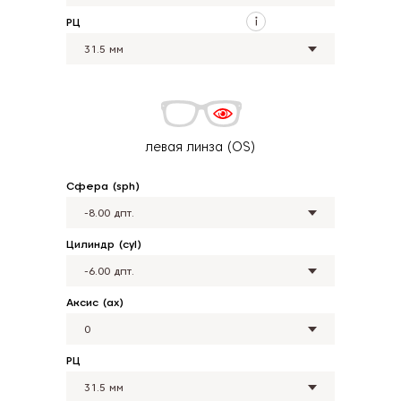
РЦ
левая линза (OS)
Сфера (sph)
Цилиндр (cyl)
Аксис (ax)
РЦ