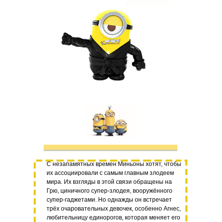
С незапамятных времен Миньоны хотят, чтобы
их ассоциировали с самым главным злодеем
мира. Их взгляды в этой связи обращены на
Грю, циничного супер-злодея, вооружённого
супер-гаджетами. Но однажды он встречает
трёх очаровательных девочек, особенно Агнес,
любительницу единорогов, которая меняет его