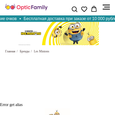
 очков
Бесплатная доставка при заказе от 10 000 рублей 
Главная
/
Бренды
/
Les Minions
MI AA039
43  18 - 125
Ширина рамки: 117
MI AA040
MI AA041
46  17 - 125
45  16 - 125
Ширина рамки: 116
Ширина рамки : 114
Error get alias