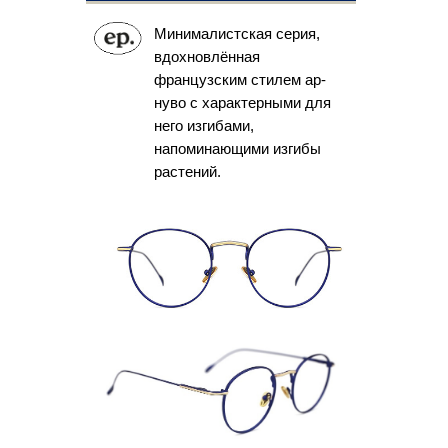
Минималистская серия,
EPMM033
вдохновлённая
51  19 145
французским стилем ар-
Ширина рамки: 134
нуво с характерными для
него изгибами,
напоминающими изгибы
растений.
EPMM032
50  19 145
Ширина рамки: 132
EPMM033
51  19 145
Ширина рамки: 134