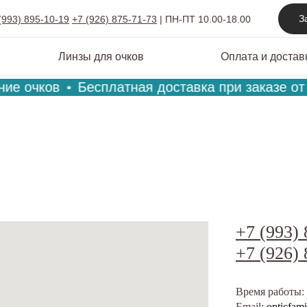
З
(993) 895-10-19
+7 (926) 875-71-73
|
ПН-ПТ 10.00-18.00
Линзы для очков
Оплата и достав
ие очков
Бесплатная доставка при заказе от 
+7 (993) 
+7 (926) 
Время работы: 
Email:
opticfam