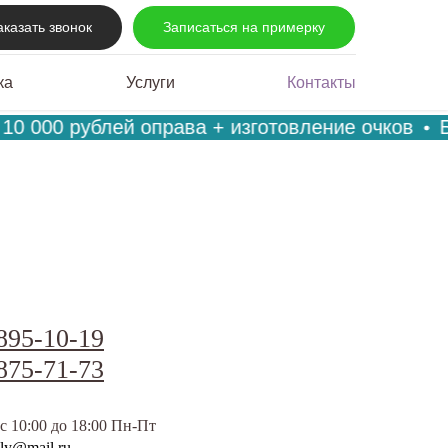
аказать звонок
Записаться на примерку
ка
Услуги
Контакты
10 000 рублей оправа + изготовление очков
Б
895-10-19
875-71-73
с 10:00 до 18:00 Пн-Пт
ily@mail.ru