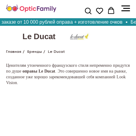
аказе от 10 000 рублей оправа + изготовление очков
Бес
Le Ducat
Главная
/
Бренды
/
Le Ducat
Ценителям утонченного французского стиля непременно придутся
по душе
оправы Le Ducat
. Это совершенно новое имя на рынке,
созданное уже хорошо зарекомендовавшей себя компанией Look
Vision.