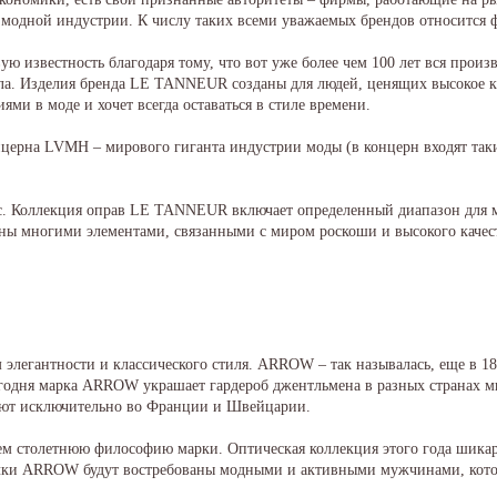
 модной индустрии. К числу таких всеми уважаемых брендов относитс
 известность благодаря тому, что вот уже более чем 100 лет вся произ
а. Изделия бренда LE TANNEUR созданы для людей, ценящих высокое ка
ями в моде и хочет всегда оставаться в стиле времени.
рна LVMH – мирового гиганта индустрии моды (в концерн входят такие бр
. Коллекция оправ LE TANNEUR включает определенный диапазон для м
аны многими элементами, связанными с миром роскоши и высокого кач
элегантности и классического стиля. ARROW – так называлась, еще в 18
одня марка ARROW украшает гардероб джентльмена в разных странах мир
ают исключительно во Франции и Швейцарии.
 столетнюю философию марки. Оптическая коллекция этого года шикарна
очки ARROW будут востребованы модными и активными мужчинами, кото