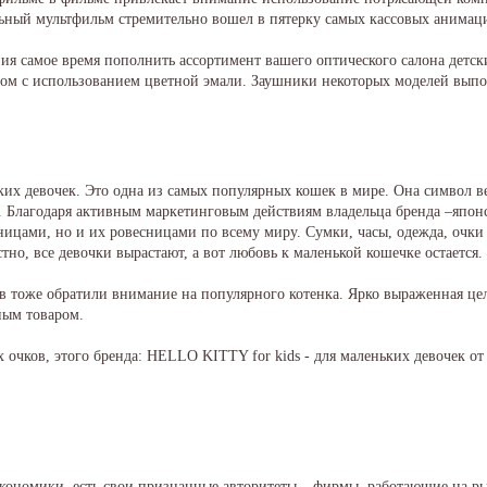
льный мультфильм стремительно вошел в пятерку самых кассовых анимац
ия самое время пополнить ассортимент вашего оптического салона детс
м с использованием цветной эмали. Заушники некоторых моделей выпо
ьких девочек. Это одна из самых популярных кошек в мире. Она символ 
. Благодаря активным маркетинговым действиям владельца бренда –японс
ицами, но и их ровесницами по всему миру. Сумки, часы, одежда, очки с
тно, все девочки вырастают, а вот любовь к маленькой кошечке остается.
в тоже обратили внимание на популярного котенка. Ярко выраженная цел
ным товаром.
очков, этого бренда: HELLO KITTY for kids - для маленьких девочек от
экономики, есть свои признанные авторитеты – фирмы, работающие на ры