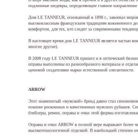
подлинные шедевры, определяющие главное направление
Дом LE TANNEUR, основанный в 1898 г., завоевал мировую
высококлассным французским традициям кожевенного дел
комфортом, для тех, кто следит за современными тенденци
В настоящее время дом LE TANNEUR является частью конце
многие другие).
В 2008 году LE TANNEUR пришел и в оптический бизнес
оправы выполнены из разнообразного материала и отдел
ценимой создателями марки естественной элегантности.
ARROW
Этот знаменитый «мужской» бренд давно стал синонимом 
пошиве роскошных и качественных мужских рубашек. Сег
блейзеры, ремни, оправы и очки этой фирмы изготавлив
Оправы и очки ARROW в полной мере выражают более чем
высокотехнологичной отделкой. В наибольшей степени 