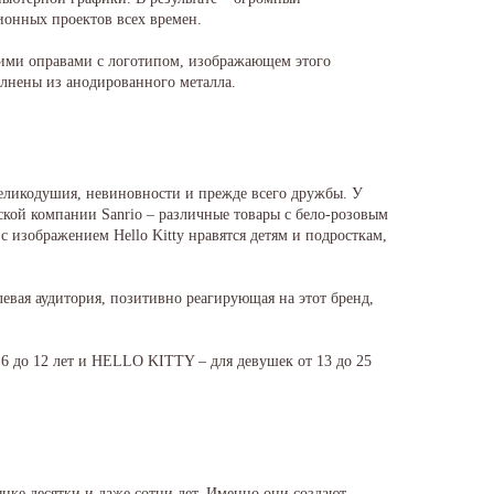
ионных проектов всех времен.
кими оправами с логотипом, изображающем этого
лнены из анодированного металла.
великодушия, невиновности и прежде всего дружбы. У
кой компании Sanrio – различные товары с бело-розовым
 изображением Hello Kitty нравятся детям и подросткам,
евая аудитория, позитивно реагирующая на этот бренд,
 6 до 12 лет и HELLO KITTY – для девушек от 13 до 25
нке десятки и даже сотни лет. Именно они создают