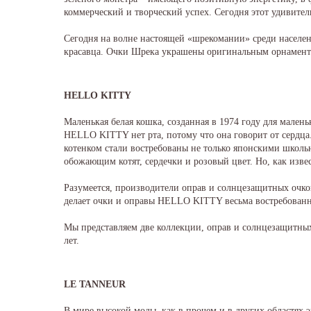
коммерческий и творческий успех. Сегодня этот удивите
Сегодня на волне настоящей «шрекомании» среди населен
красавца. Очки Шрека украшены оригинальным орнаменто
HELLO KITTY
Маленькая белая кошка, созданная в 1974 году для мален
HELLO KITTY нет рта, потому что она говорит от сердца
котенком стали востребованы не только японскими школьн
обожающим котят, сердечки и розовый цвет. Но, как извес
Разумеется, производители оправ и солнцезащитных очко
делает очки и оправы HELLO KITTY весьма востребован
Мы представляем две коллекции, оправ и солнцезащитных 
лет.
LE TANNEUR
В мире высокой моды, как в прочем и в других областях 