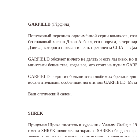
GARFIELD
(Га́рфилд)
Популярный персонаж одноимённой серии комиксов, созд
бестолковый хозяин Джон Арбакл, его подруга, ветерина
Дэвиса, которого назвали в честь президента США — Дж
GARFIELD обожает ничего не делать и есть лазанью, но п
минутами бешенства, когда всё, что стоит на пути у GAR
GARFIELD - один из большинства любимых брендов для д
восхитительным, особенным логотипом GARFIELD. Метал
Ваш оптический салон.
SHREK
Придумал Шрека писатель и художник Уильям Стайг, в 1990
имени SHREK появился на экранах. SHREK обладает огром
зеленого монстра – имеющего позитивную энергетику, в