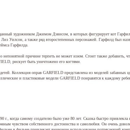
анный художником Джимом Дэвисом, в которых фигурирует кот Гарфилд
р Лиз Уилсон, а также ряд второстепенных персонажей. Гарфилд был на
еймса Гарфилда.
о непонятной причине терпеть не может изюм. Стоит также добавить, чт
FIELD, рискует быть уничтожено его когтями.
етей. Коллекция оправ GARFIELD представлена из моделей забавных цве
лические и пластиковые модели GARFIELD понравятся к каждому ребен
 г., когда самому создателю было уже 80 лет. Сказка быстро привлекла 
ным чувством собственного достоинства и самолюбия. Он очень доволе
 фильме в фильме привлекает внимание использование потрясающей комп