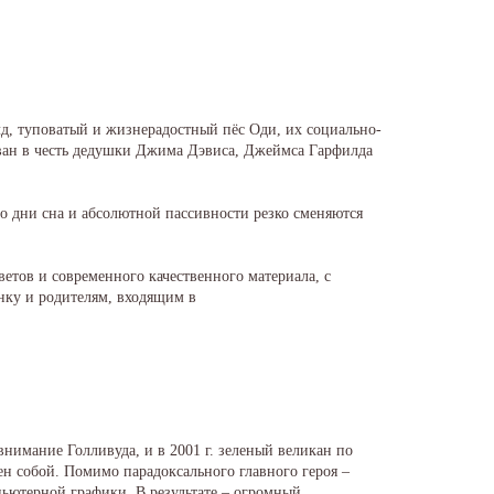
, туповатый и жизнерадостный пёс Оди, их социально-
зван в честь дедушки Джима Дэвиса, Джеймса Гарфилда
о дни сна и абсолютной пассивности резко сменяются
тов и современного качественного материала, с
ку и родителям, входящим в
внимание Голливуда, и в 2001 г. зеленый великан по
н собой. Помимо парадоксального главного героя –
ьютерной графики. В результате – огромный