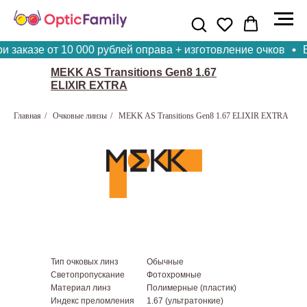
заказе от 10 000 рублей оправа + изготовление очков
Бе
MEKK AS Transitions Gen8 1.67
ELIXIR EXTRA
Главная
/
Очковые линзы
/
MEKK AS Transitions Gen8 1.67 ELIXIR EXTRA
Тип очковых линз
Обычные
Светопропускание
Фотохромные
Материал линз
Полимерные (пластик)
Индекс преломления
1.67 (ультратонкие)