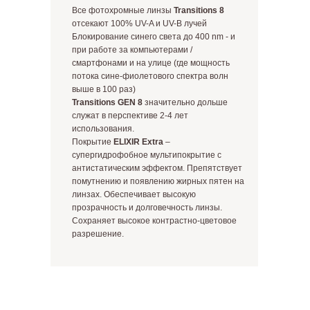
Все фотохромные линзы
Transitions 8
отсекают 100% UV-A и UV-B лучей
Блокирование синего света до 400 nm - и
при работе за компьютерами /
смартфонами и на улице (где мощность
потока сине-фиолетового спектра волн
выше в 100 раз)
Transitions GEN 8
значительно дольше
служат в перспективе 2-4 лет
использования.
Покрытие
ELIXIR Extra
–
супергидрофобное мультипокрытие с
антистатическим эффектом. Препятствует
помутнению и появлению жирных пятен на
линзах. Обеспечивает высокую
прозрачность и долговечность линзы.
Сохраняет высокое контрастно-цветовое
разрешение.