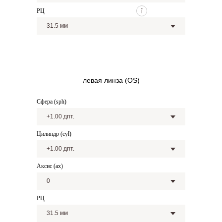
РЦ
левая линза (OS)
Сфера (sph)
Цилиндр (cyl)
Аксис (ax)
РЦ