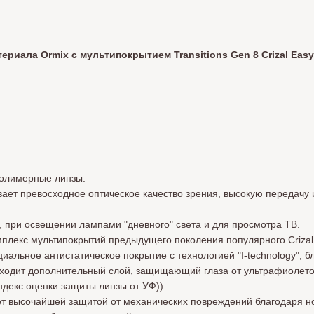
риала Ormix с мультипокрытием Transitions Gen 8 Crizal Easy
полимерные линзы.
ает превосходное оптическое качество зрения, высокую передачу 
 при освещении лампами "дневного" света и для просмотра ТВ.
плекс мультипокрытий предыдущего поколения популярного Crizal 
иальное антистатическое покрытие с технологией "I-technology", 
 входит дополнительный слой, защищающий глаза от ультрафиолето
ндекс оценки защиты линзы от УФ)).
т высочайшей защитой от механических повреждений благодаря н