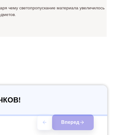
даря чему светопропускание материала увеличилось
едметов.
ЧКОВ!
Вперед