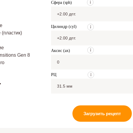
Сфера (sph)
е
Цилиндр (cyl)
(пластик)
ие
Аксис (ax)
nsitions Gen 8
Pro
РЦ
.
Загрузить рецепт