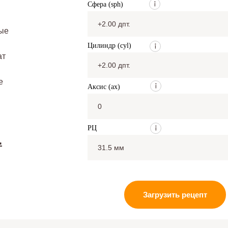
Сфера (sph)
ые
Цилиндр (cyl)
ат
е
Аксис (ax)
РЦ
.
Загрузить рецепт