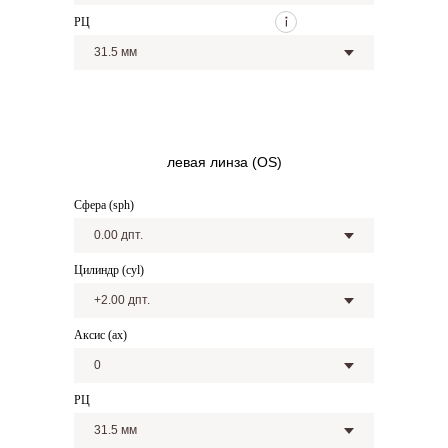
РЦ
левая линза (OS)
Сфера (sph)
Цилиндр (cyl)
Аксис (ax)
РЦ