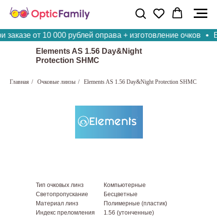
заказе от 10 000 рублей оправа + изготовление очков
Бе
Elements AS 1.56 Day&Night
Protection SHMC
Главная
/
Очковые линзы
/
Elements AS 1.56 Day&Night Protection SHMC
Тип очковых линз
Компьютерные
Светопропускание
Бесцветные
Материал линз
Полимерные (пластик)
Индекс преломления
1.56 (утонченные)