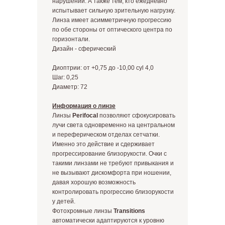
нарушений. А также тем, кто ежедневно
испытывает сильную зрительную нагрузку.
Линза имеет асимметричную прогрессию
по обе стороны от оптического центра по
горизонтали.
Дизайн - сферический
Диоптрии: от +0,75 до -10,00 cyl 4,0
Шаг: 0,25
Диаметр: 72
Информация о линзе
Линзы
Perifocal
позволяют сфокусировать
лучи света одновременно на центральном
и переферическом отделах сетчатки.
Именно это действие и сдерживает
прогрессирование близорукости. Очки с
такими линзами не требуют привыкания и
не вызывают дискомфорта при ношении,
давая хорошую возможность
контролировать прогрессию близорукости
у детей.
Фотохромные линзы
Transitions
автоматически адаптируются к уровню