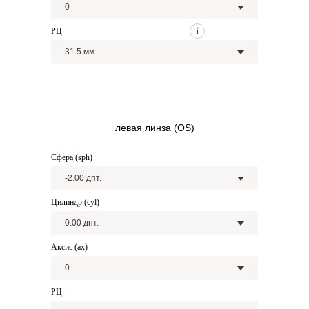
РЦ
левая линза (OS)
Сфера (sph)
Цилиндр (cyl)
Аксис (ax)
РЦ