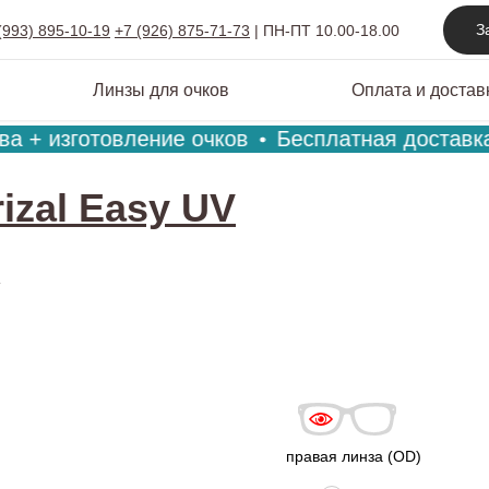
З
(993) 895-10-19
+7 (926) 875-71-73
|
ПН-ПТ 10.00-18.00
Линзы для очков
Оплата и достав
а + изготовление очков
Бесплатная доставка 
rizal Easy UV
V
правая линза (OD)