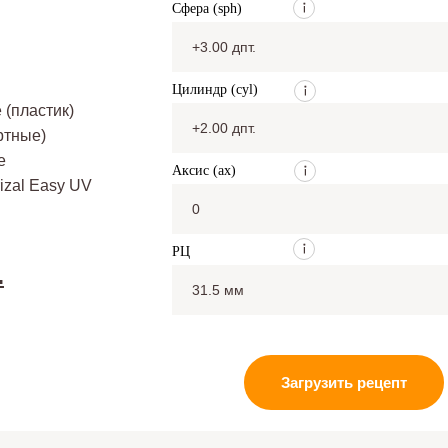
Сфера (sph)
Цилиндр (cyl)
(пластик)
ртные)
е
Аксис (ax)
izal Easy UV
РЦ
.
Загрузить рецепт