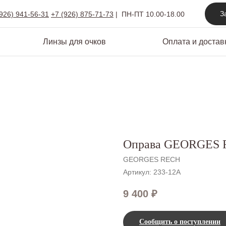
З
(926) 941-56-31
+7 (926) 875-71-73
|
ПН-ПТ 10.00-18.00
Линзы для очков
Оплата и достав
Оправа GEORGES R
GEORGES RECH
Артикул:
233-12А
9 400
₽
Сообщить о поступлении