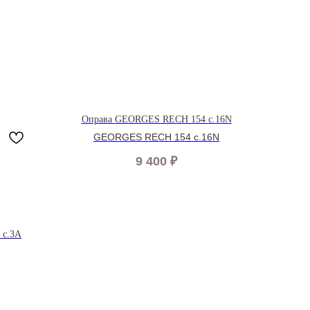
Оправа GEORGES RECH 154 c.16N
GEORGES RECH 154 c.16N
9 400
₽
 c.3A