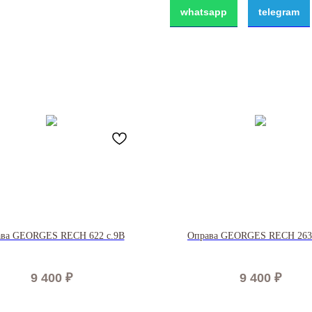
whatsapp
telegram
ва GEORGES RECH 622 c.9B
Оправа GEORGES RECH 263
9 400
₽
9 400
₽