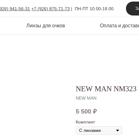
З
(926) 941-56-31
+7 (926) 875-71-73
|
ПН-ПТ 10.00-18.00
Линзы для очков
Оплата и достав
NEW MAN NM323
NEW MAN
5 500
₽
Комплект