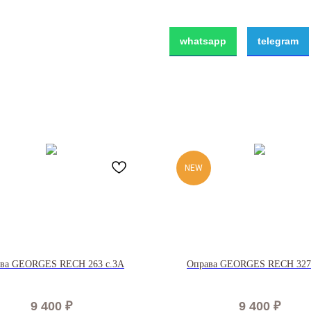
whatsapp
telegram
NEW
ва GEORGES RECH 263 c.3A
Оправа GEORGES RECH 327
9 400
₽
9 400
₽