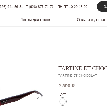
З
(926) 941-56-31
+7 (926) 875-71-73
|
ПН-ПТ 10.00-18.00
Линзы для очков
Оплата и достав
TARTINE ET CHO
TARTINE ET CHOCOLAT
2 890
₽
Цвет