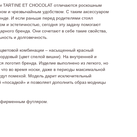
ии TARTINE ET CHOCOLAT отличаются роскошным
ом и чрезвычайным удобством. С таким аксессуаром
ренде. И если раньше перед родителями стоял
ом и эстетичностью, сегодня эту задачу помогают
арного бренда. Они сочетают в себе такие свойства,
ьность и долговечность.
 цветовой комбинации – насыщенный красный
бордовый (цвет спелой вишни). На внутренней и
я логотип бренда. Изделие выполнено из легкого, но
, что во время носки, даже в периоды максимальной
будут помехой. Модель дарит исключительный
й «посадкой» и позволяет дополнить образ модницы
я фирменным футляром.