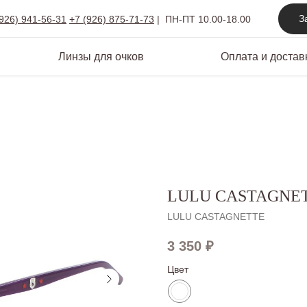
З
(926) 941-56-31
+7 (926) 875-71-73
|
ПН-ПТ 10.00-18.00
Линзы для очков
Оплата и достав
LULU CASTAGNET
LULU CASTAGNETTE
3 350
₽
Цвет