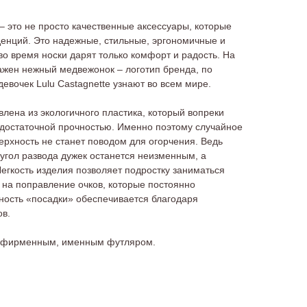
 это не просто качественные аксессуары, которые
денций. Это надежные, стильные, эргономичные и
во время носки дарят только комфорт и радость. На
ажен нежный медвежонок – логотип бренда, по
евочек Lulu Castagnette узнают во всем мире.
влена из экологичного пластика, который вопреки
 достаточной прочностью. Именно поэтому случайное
ерхность не станет поводом для огорчения. Ведь
угол развода дужек останется неизменным, а
егкость изделия позволяет подростку заниматься
 на поправление очков, которые постоянно
ность «посадки» обеспечивается благодаря
ов.
я фирменным, именным футляром.