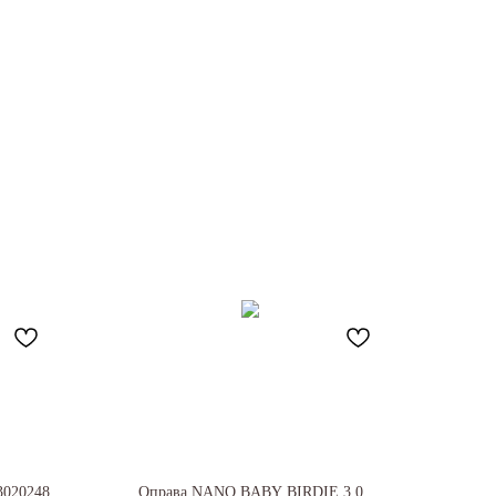
020248
Оправа NANO BABY BIRDIE 3.0