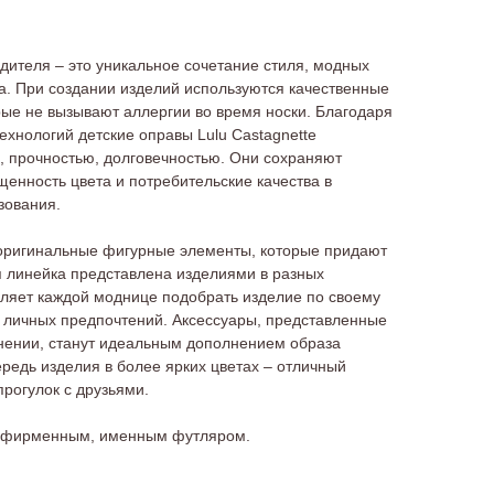
ителя – это уникальное сочетание стиля, модных
ва. При создании изделий используются качественные
ые не вызывают аллергии во время носки. Благодаря
хнологий детские оправы Lulu Castagnette
, прочностью, долговечностью. Они сохраняют
енность цвета и потребительские качества в
зования.
 оригинальные фигурные элементы, которые придают
 линейка представлена изделиями в разных
оляет каждой моднице подобрать изделие по своему
и личных предпочтений. Аксессуары, представленные
лнении, станут идеальным дополнением образа
редь изделия в более ярких цветах – отличный
прогулок с друзьями.
я фирменным, именным футляром.