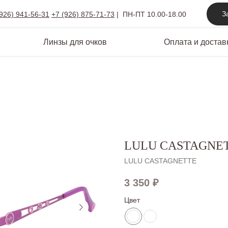
З
(926) 941-56-31
+7 (926) 875-71-73
|
ПН-ПТ 10.00-18.00
Линзы для очков
Оплата и достав
LULU CASTAGNE
LULU CASTAGNETTE
3 350
₽
Цвет