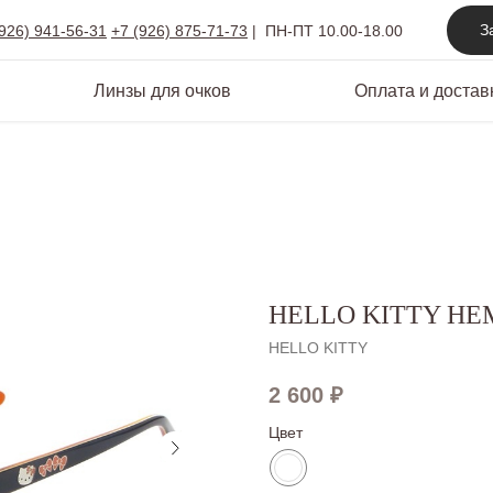
З
(926) 941-56-31
+7 (926) 875-71-73
|
ПН-ПТ 10.00-18.00
Линзы для очков
Оплата и достав
HELLO KITTY HE
HELLO KITTY
2 600
₽
Цвет