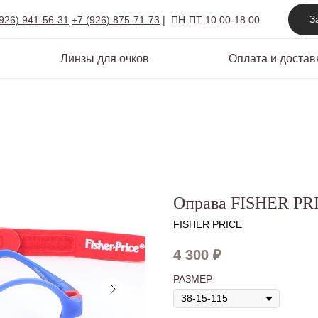
З
(926) 941-56-31
+7 (926) 875-71-73
|
ПН-ПТ 10.00-18.00
Линзы для очков
Оплата и достав
Оправа FISHER PR
FISHER PRICE
4 300
₽
РАЗМЕР