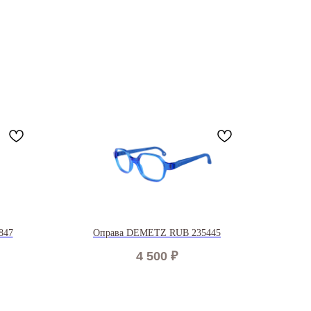
847
Оправа DEMETZ RUB 235445
4 500
₽