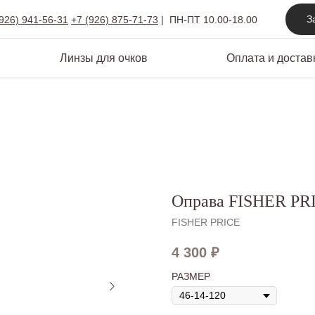
З
(926) 941-56-31
+7 (926) 875-71-73
|
ПН-ПТ 10.00-18.00
Линзы для очков
Оплата и достав
Оправа FISHER PRI
FISHER PRICE
4 300
₽
РАЗМЕР