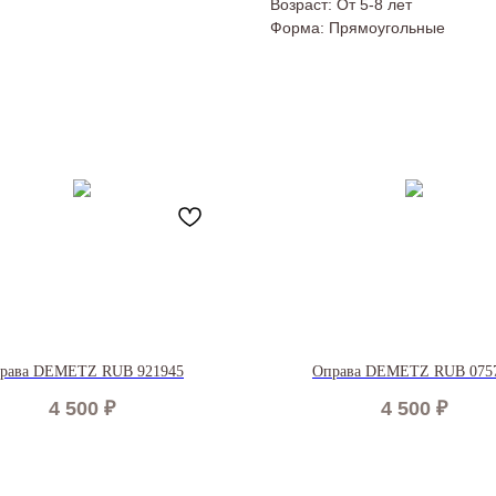
Возраст: От 5-8 лет
Форма: Прямоугольные
рава DEMETZ RUB 921945
Оправа DEMETZ RUB 075
4 500
₽
4 500
₽