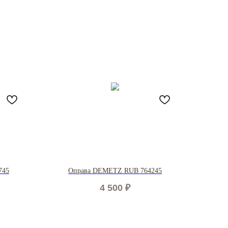
745
Оправа DEMETZ RUB 764245
4 500
₽