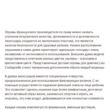
Оправы французского производителя по праву можно назвать
эталоном безупречного качества, эргономичности и долговечности.
Аксессуары создаются из экологичного пластика, что является
залогом безопасности для здоровья ребенка. Низкое расположение
заушников и самих дужек гарантирует идеальную «посадку» очков,
независимо от интенсивности использования. Внешняя дужка модели
представлена в сочетании разных цветов, окуляры – в розовом и
фиолетовом цвете. Представленные детские оправы для девочек Lulu
Castagnette станут прекрасным дополнением образа каждой модницы.
В дужках аксессуаров имеются специальные отверстия,
предназначенные для использования фиксирующих резинок. С их
помощью осуществляется надежная фиксация очков на лице ребенка.
Это позволяет сделать ношение еще более комфортным, дети могут
вести активный образ жизни, заниматься спортом и играть, не
опасаясь, что очки упадут, деформируются или полностью сломаются.
Каждая оправа комплектуется фирменным, именным футляром.