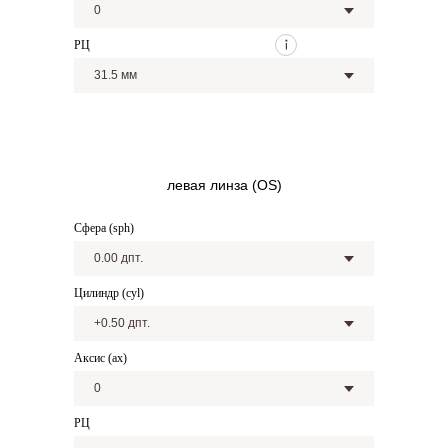
РЦ
левая линза (OS)
Сфера (sph)
Цилиндр (cyl)
Аксис (ax)
РЦ