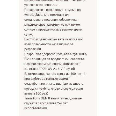
излучения, автоматически адаптируясь к
уровню освещенности.
Прозрачные в помещении, темные на
улице. Идеально подходят для
ежедневного ношения, обеспечивая
максимальное затемнение при ярком
солнце и прозрачность в темное время
суток.
Быстро и равномерно затемняются по
всей поверхности независимо от
рефракции.
Сохраняют здоровье глаз, блокируя 100%
UV и защищая от вредного синего света.
Все фотохромные линзы Transitions 8
отсекают 100% UV-A и UV-B лучей
Блокирование синего света до 400 nm - и
при работе за компьютерами /
смартфонами и на улице (где мощность
потока сине-фиолетового спектра волн
выше в 100 раз)
Transitions GEN 8 значительно дольше
служат в перспективе 2-4 лет
использования.