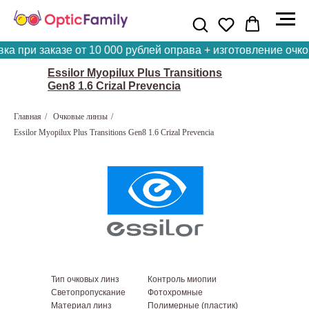
 при заказе от 10 000 рублей оправа + изготовление очков
Essilor Myopilux Plus Transitions
Gen8 1.6 Crizal Prevencia
Главная
/
Очковые линзы
/
Essilor Myopilux Plus Transitions Gen8 1.6 Crizal Prevencia
Тип очковых линз
Контроль миопии
Светопропускание
Фотохромные
Материал линз
Полимерные (пластик)