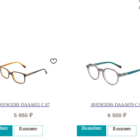
VENGERS DAAA052 C.07
AVENGERS DAAA070 C.
5 950
₽
6 500
₽
бнее
Подробнее
В корзину
В корзину