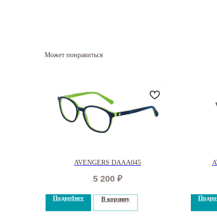
Может понравиться
AVENGERS DAAA045
A
5 200
₽
Подробнее
Подро
В корзину