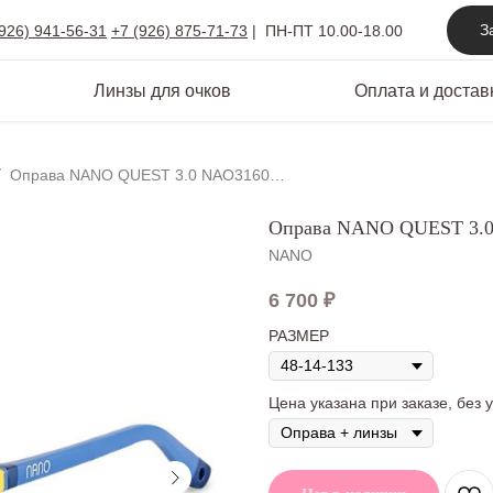
З
(926) 941-56-31
+7 (926) 875-71-73
|
ПН-ПТ 10.00-18.00
Линзы для очков
Оплата и достав
Оправа NANO QUEST 3.0 NAO3160448
Оправа NANO QUEST 3.
NANO
6 700
₽
РАЗМЕР
Цена указана при заказе, без 