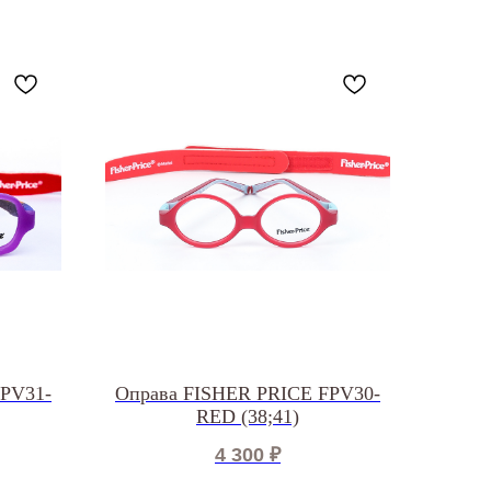
FPV31-
Оправа FISHER PRICE FPV30-
RED (38;41)
4 300
₽