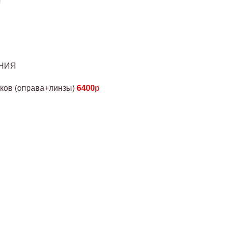
НИЯ
чков (оправа+линзы)
6400
р