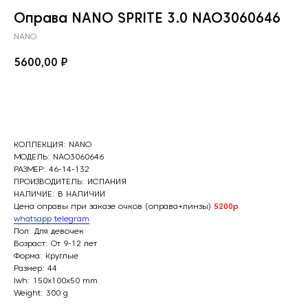
Оправа NANO SPRITE 3.0 NAO3060646
NANO
5600,00
₽
В корзину
КОЛЛЕКЦИЯ: NANO
МОДЕЛЬ: NAO3060646
РАЗМЕР: 46-14-132
ПРОИЗВОДИТЕЛЬ: ИСПАНИЯ
НАЛИЧИЕ: В НАЛИЧИИ
Цена оправы при заказе очков (оправа+линзы)
5200р
whatsapp
telegram
Пол: Для девочек
Возраст: От 9-12 лет
Форма: Круглые
Размер: 44
lwh: 150x100x50 mm
Weight: 300 g