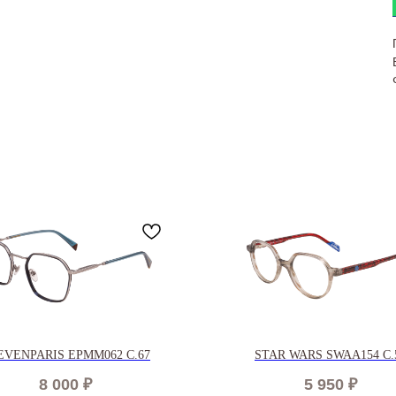
EVENPARIS EPMM062 C.67
STAR WARS SWAA154 C.
8 000
₽
5 950
₽