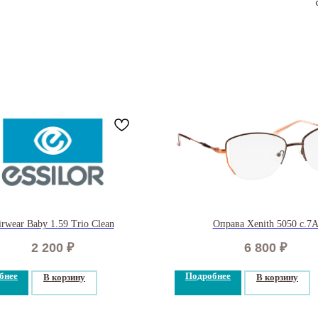
rwear Baby 1.59 Trio Clean
Оправа Xenith 5050 с.7
2 200
₽
6 800
₽
бнее
Подробнее
В корзину
В корзину