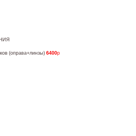
НИЯ
чков (оправа+линзы)
6400
р