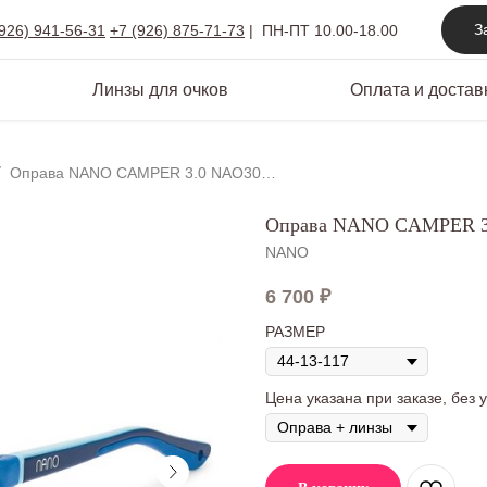
З
(926) 941-56-31
+7 (926) 875-71-73
|
ПН-ПТ 10.00-18.00
Линзы для очков
Оплата и достав
Оправа NANO CAMPER 3.0 NAO3040744
Оправа NANO CAMPER 3
NANO
6 700
₽
РАЗМЕР
Цена указана при заказе, без 