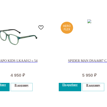
HERO
FLEX
APO KIDS LKAA012 c.54
SPIDER MAN DSAA087 С.
4 950
₽
5 950
₽
бнее
Подробнее
В корзину
В корзину