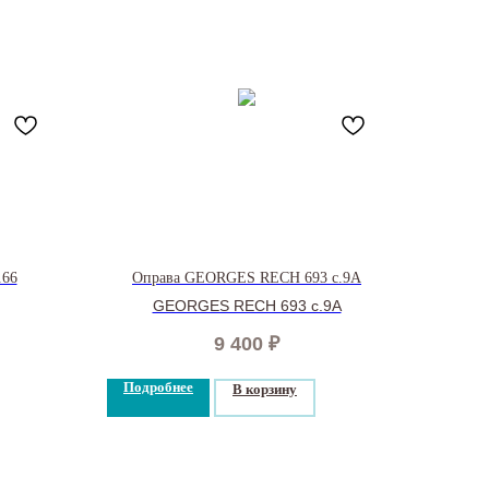
66
Оправа GEORGES RECH 693 c.9А
GEORGES RECH 693 c.9А
9 400
₽
Подробнее
В корзину